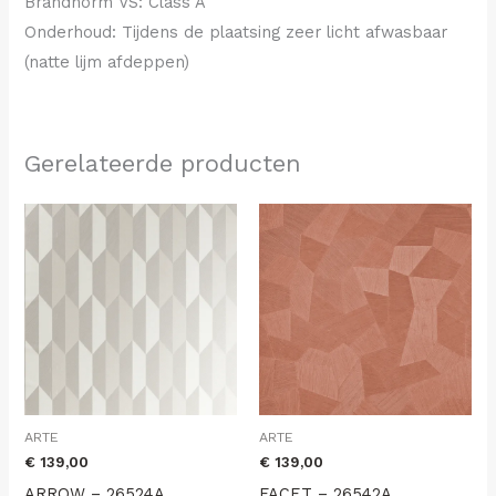
Brandnorm VS: Class A
Onderhoud: Tijdens de plaatsing zeer licht afwasbaar
(natte lijm afdeppen)
Gerelateerde producten
ARTE
ARTE
€
139,00
€
139,00
ARROW – 26524A
FACET – 26542A