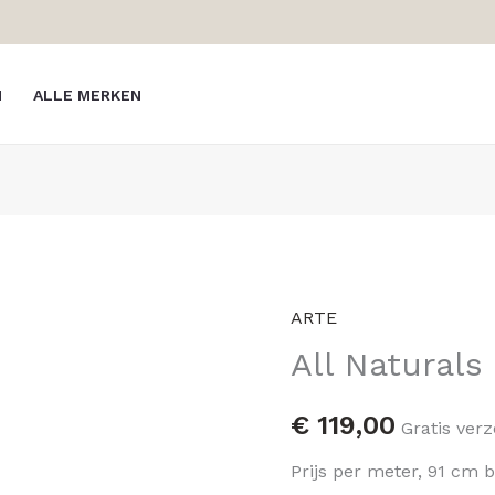
N
ALLE MERKEN
ARTE
All
All Natural
Naturals
Camago
14006A
€
119,00
Gratis ver
hoeveelheid
Prijs per meter, 91 cm