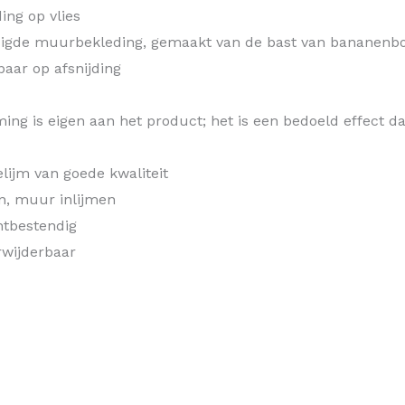
ng op vlies
rdigde muurbekleding, gemaakt van de bast van bananen
aar op afsnijding
ing is eigen aan het product; het is een bedoeld effect 
elijm van goede kwaliteit
n, muur inlijmen
htbestendig
rwijderbaar