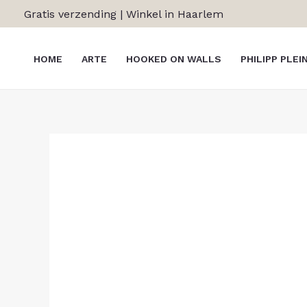
Ga
Gratis verzending | Winkel in Haarlem
naar
de
HOME
ARTE
HOOKED ON WALLS
PHILIPP PLEI
inhoud