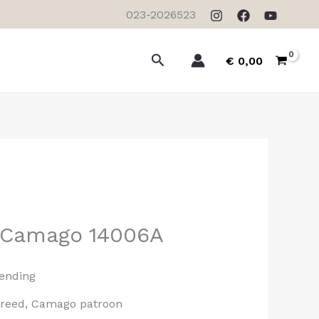
023-2026523
Zoeken
€
0,00
s Camago 14006A
zending
 breed, Camago patroon