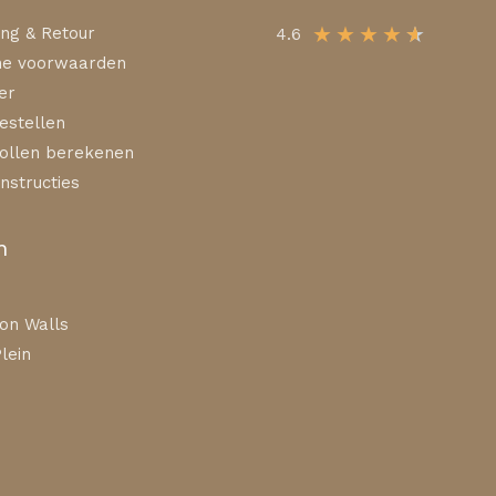
★
★
★
★
★
ng & Retour
4.6
e voorwaarden
er
estellen
ollen berekenen
nstructies
n
on Walls
lein