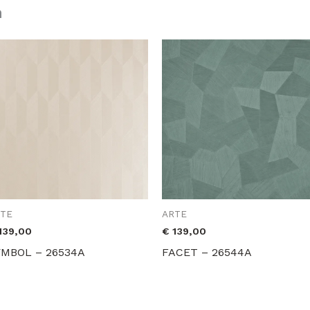
n
RTE
ARTE
139,00
€
139,00
YMBOL – 26534A
FACET – 26544A