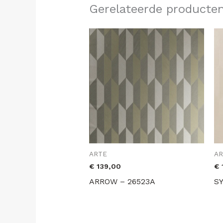
Gerelateerde producte
ARTE
A
€
139,00
€
ARROW – 26523A
S