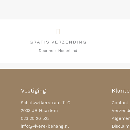
GRATIS VERZENDING
Door heel Nederland
Vestiging
Klante
Schalkwijkerstraat 11 C
Contact
2033 JB Haarlem
Verzendi
023 20 26 523
Algemen
info@vivere-behang.nl
Disclaim