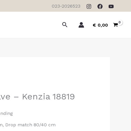
023-2026523
Zoeken
€
0,00
ve – Kenzia 18819
ending
2 m, Drop match 80/40 cm