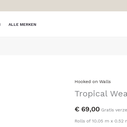
N
ALLE MERKEN
Hooked on Walls
Tropical
Tropical Wea
Weave
-
Kenzia
€
69,00
Gratis verz
18819
Rolls of 10.05 m x 0.5
hoeveelheid