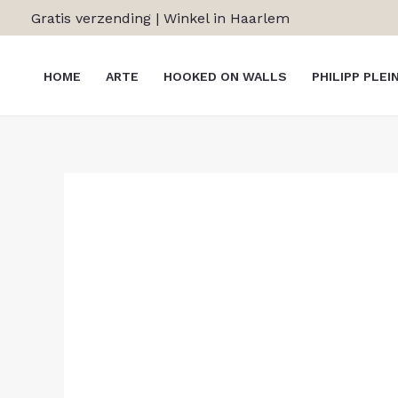
Ga
Gratis verzending | Winkel in Haarlem
naar
de
HOME
ARTE
HOOKED ON WALLS
PHILIPP PLEI
inhoud