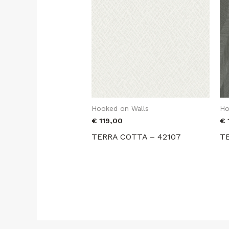
Hooked on Walls
Ho
€
119,00
€
TERRA COTTA – 42107
T