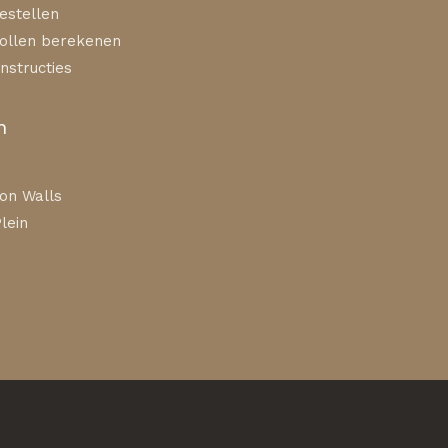
estellen
ollen berekenen
nstructies
n
on Walls
lein