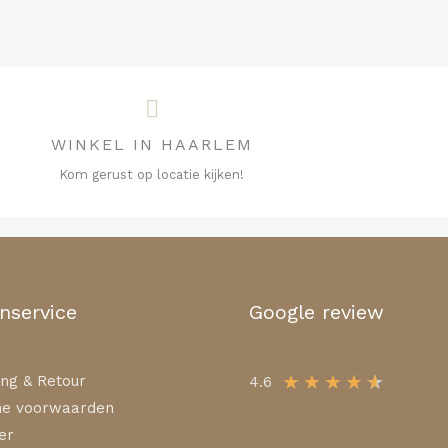
WINKEL IN HAARLEM
Kom gerust op locatie kijken!
nservice
Google review
★
★
★
★
★
ng & Retour
4.6
e voorwaarden
er