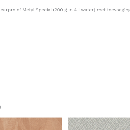
learpro of Metyl Special (200 g in 4 l water) met toevoegi
n