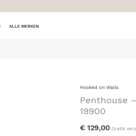
N
ALLE MERKEN
Hooked on Walls
Penthouse
Penthouse –
-
Monte
19900
Carlo
19900
€
129,00
Gratis ver
hoeveelheid