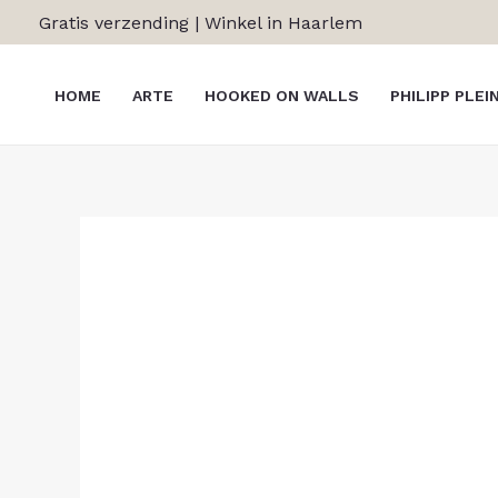
Ga
Gratis verzending | Winkel in Haarlem
naar
de
HOME
ARTE
HOOKED ON WALLS
PHILIPP PLEI
inhoud