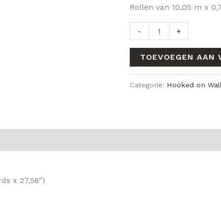
Rollen van 10,05 m x 0
-
+
TOEVOEGEN AAN 
Categorie:
Hooked on Wal
ds x 27,56″)