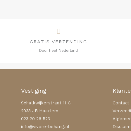
GRATIS VERZENDING
Door heel Nederland
Vestiging
Klante
Schalkwijkerstraat 11 C
Contact
2033 JB Haarlem
Verzendi
023 20 26 523
Algemen
info@vivere-behang.nl
Disclaim