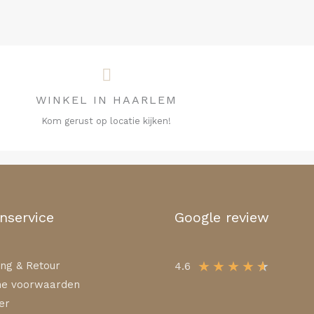
WINKEL IN HAARLEM
Kom gerust op locatie kijken!
nservice
Google review
★
★
★
★
★
ng & Retour
4.6
e voorwaarden
er