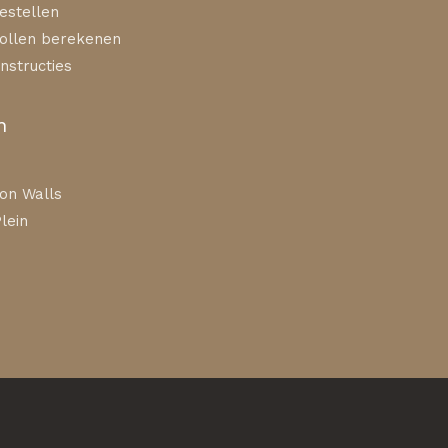
estellen
ollen berekenen
nstructies
n
on Walls
lein