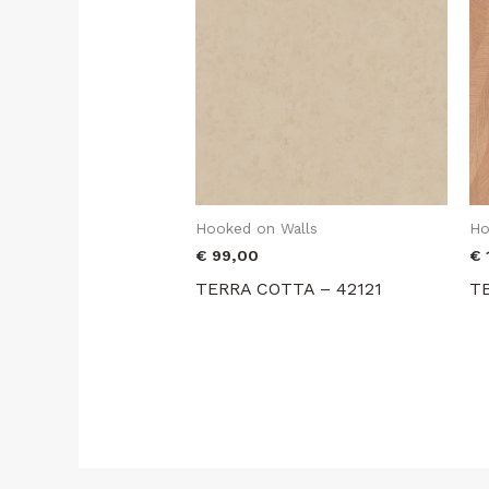
Hooked on Walls
Ho
€
99,00
€
TERRA COTTA – 42121
T