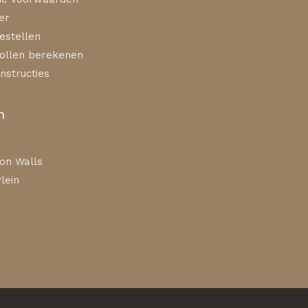
er
estellen
ollen berekenen
nstructies
n
on Walls
lein