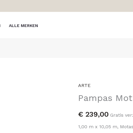
N
ALLE MERKEN
ARTE
Pampas
Pampas Mot
Motas
73512
hoeveelheid
€
239,00
Gratis ve
1,00 m x 10,05 m, Mota