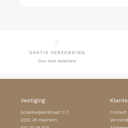
GRATIS VERZENDING
Door heel Nederland
Vestiging
Klante
Schalkwijkerstraat 11 C
Contact
2033 JB Haarlem
Verzendi
023 20 26 523
Algemen