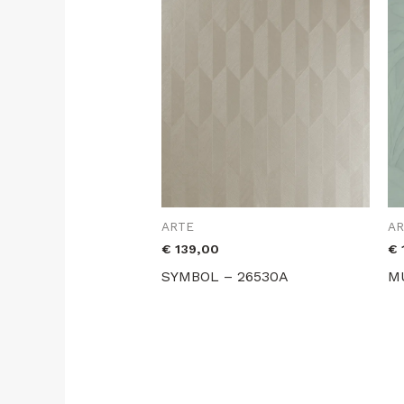
ARTE
A
€
139,00
€
SYMBOL – 26530A
M