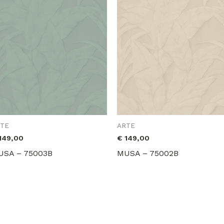
RTE
ARTE
149,00
€
149,00
USA – 75003B
MUSA – 75002B