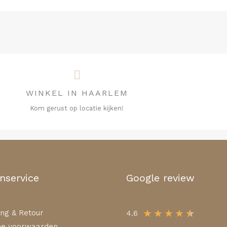
WINKEL IN HAARLEM
Kom gerust op locatie kijken!
nservice
Google review
★
★
★
★
★
ng & Retour
4.6
e voorwaarden