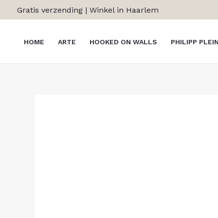
Ga
Gratis verzending | Winkel in Haarlem
naar
de
HOME
ARTE
HOOKED ON WALLS
PHILIPP PLEI
inhoud