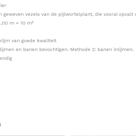
ier
n geweven vezels van de pijlwortelplant, die vooral opvalt
1,00 m = 10 m²
elijm van goede kwaliteit
lijmen en banen bevochtigen. Methode 2: banen inlijmen.
tendig
n